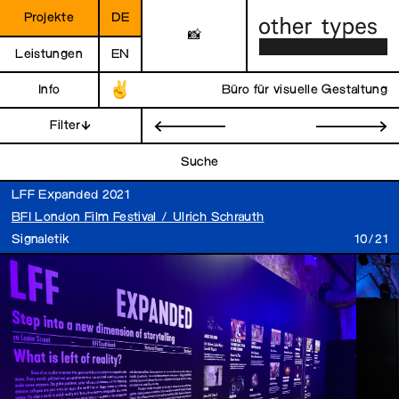
Projekte
DE
📸
Leistungen
EN
Info
Büro für visuelle Gestaltung
Filter
←
→
Suche
LFF Expanded 2021
BFI London Film Festival / Ulrich Schrauth
Signaletik
10/21