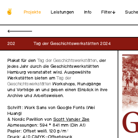
Projekte
Leistungen
Info
Filter
Such
←
202
Tag der Geschichtswerkstätten 2024
Plakat für den
Tag der Geschichtswerkstätten
, der
jedes Jahr durch die Geschichtswerkstätten
Hamburg veranstaltet wird. Ausgewählte
Werkstätten bieten am
Tag der
Geschichtswerkstätten
Workshops, Rundgänge
und Vorträge an und geben einen Einblick in ihre
Archive und Arbeitsweisen.
Schrift: Work Sans von Google Fonts (Wei
Huang)
& Nordic Pavillion von
Scott Vander Zee
Abmessungen: 594 × 841 mm (Din A1)
Papier: Offset weiß, 120 g/m²
Druck: 4/0 CMYK-Offsetdruck