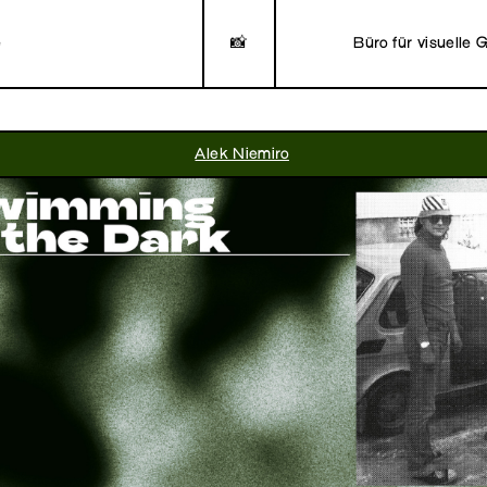
e
📸
Büro für visuelle 
Alek Niemiro