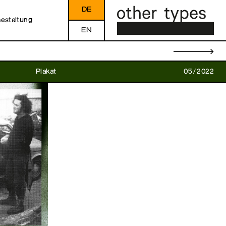
DE
Gestaltung
EN
→
Plakat
05/2022