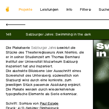
Projekte
Leistungen
Info
Filter
Such
←
148
Salzburger Jahre: Swimming in the dark
Die Plakatserie
Salzburger Jahre
bewirbt die
Stücke des Theaterregisseurs Alek Niemiro, die
er in seiner Studienzeit am Thomas Bernhard
Institut der Universität Mozarteum Salzburg
inszeniert hat und inszeniert.
Die abstrakte Bildebene (der Ausschnitt eines
Screenshot des Untersberg, südwestlich von
Slazburg) wird durch eine konkrete, zum
jeweiligen Stück passende Abbildung ergänzt.
Die Plakate werden durch wiederkehrende
typografische Elemente als Serie erkennbar.
Schrift: Sombra von
Paul Eslage
Druck: 4/0-farbiger Digitaldruck